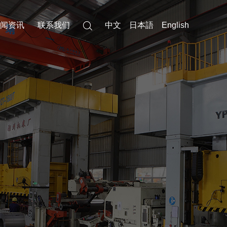
闻资讯
联系我们
中文
日本語
English